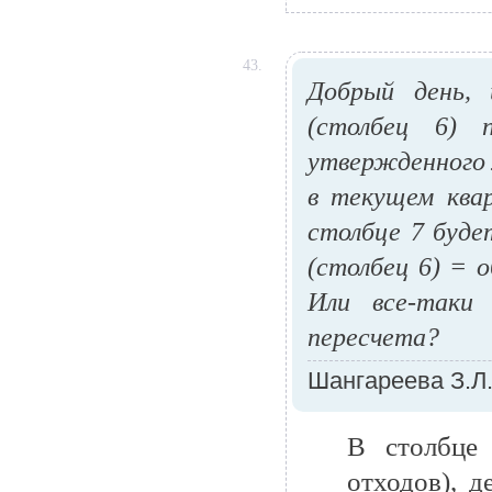
43.
Добрый день, 
(столбец 6) п
утвержденного л
в текущем квар
столбце 7 буде
(столбец 6) = 
Или все-таки
пересчета?
Шангареева З.Л
В столбце
отходов), д