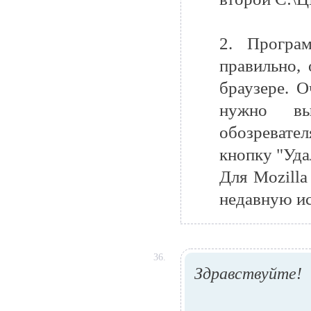
2. Програ
правильно,
браузере. О
нужно вы
обозревате
кнопку "Удал
Для Mozilla
недавную ис
36.
Здравствуйте!