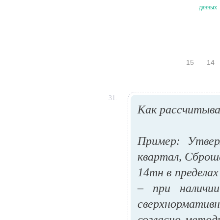
данных
15
14
31.
Как рассчитыва
Пример: Утве
квартал, Сброше
14тн в предела
– при наличи
сверхнорматив
согласно метод