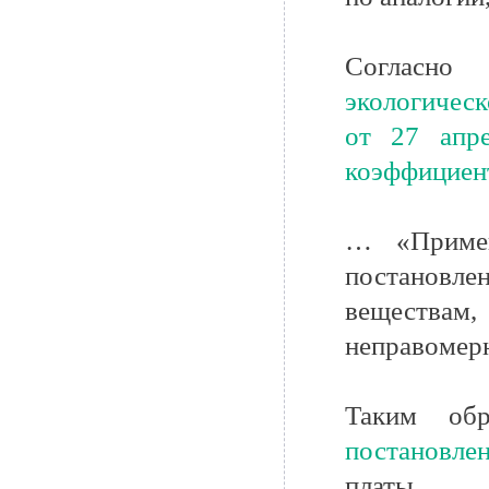
Согласн
экологичес
от 27 апр
коэффициент
… «Примен
постанов
веществам,
неправомер
Таким обр
постановл
платы.