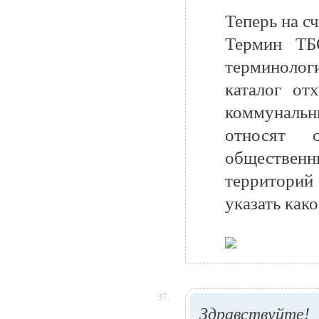
Теперь на сч
Термин ТБ
терминолог
каталог от
коммунальн
относят 
обществе
территори
указать как
37.
Здравствуйте!