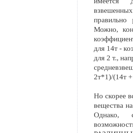
имеется 
взвешенных
правильно 
Можно, кон
коэффициен
для 14т - ко
для 2 т., нап
средневзвеш
2т*1)/(14т +
Но скорее в
вещества на
Однако, 
возможност