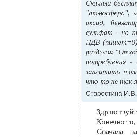
Скачала беспла
"атмосфера", м
оксид, бензап
сульфат - но т
ПДВ (пишет=0) 
разделом "Отхо
потребления -
заплатить тол
что-то не так я
Старостина И.В.
Здравствуйт
Конечно то,
Сначала н