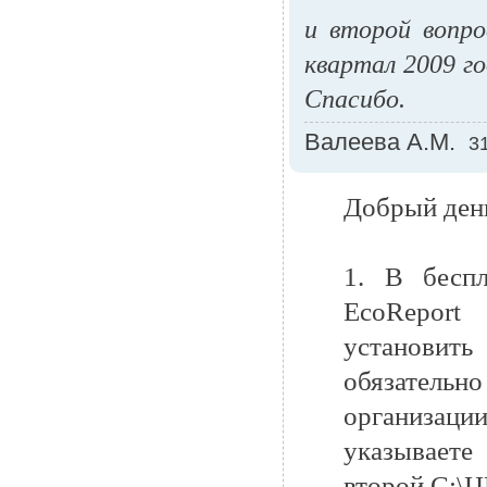
и второй вопро
квартал 2009 г
Спасибо.
Валеева А.М.
3
Добрый ден
1. В бесп
EcoReport
установит
обязательн
организац
указываете
второй C:\Ц