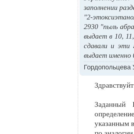
заполнении разд
"2-этоксиэтано
2930 "пыль абр
выдает в 10, 11
сдавали и эти 
выдает именно 
Гордопольцева У
Здравствуйт
Заданный 
определен
указанным в
по аналогии,