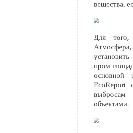
вещества, е
Для того,
Атмосфера,
установит
промплощад
основной 
EcoReport 
выбросам 
объектами.