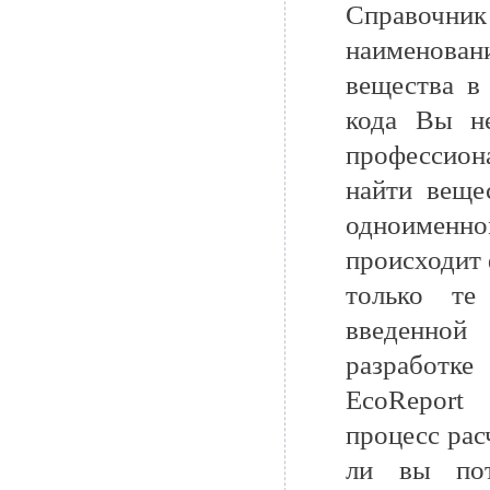
Справочник
наименова
вещества в
кода Вы н
профессион
найти веще
одноименном
происходит 
только те
введенной
разработк
EcoReport
процесс рас
ли вы пот