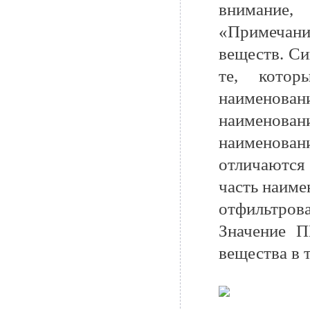
внимание,
«Примечан
веществ. Си
те, котор
наименова
наименов
наименова
отличаются
часть наиме
отфильтрова
Значение П
вещества в 