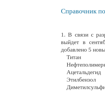
Справочник по
1. В связи с ра
выйдет в сентяб
добавлено 5 новы
Титан
Нефтеполимерн
Ацетальдегид
Этилбензол
Диметилсульф