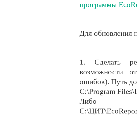
программы EcoRepo
Для обновления 
1.
Сделать рез
возможности от
ошибок). Путь д
C:\Program Files
Либо
C:\ЦИТ\EcoRepor