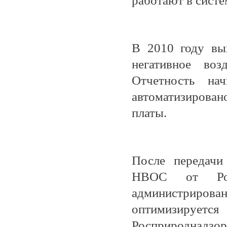
работают в систе
В 2010 году вых
негативное во
Отчетность на
автоматизирова
платы.
После передачи
НВОС от Рост
администриров
оптимизируе
Росприроднадзор