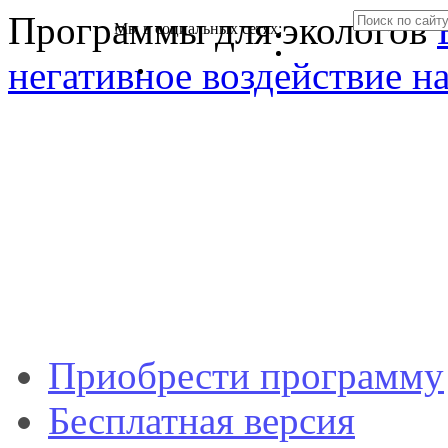
Программы для экологов
Мы в социальных сетях:
негативное воздействие 
Приобрести программу
Бесплатная версия