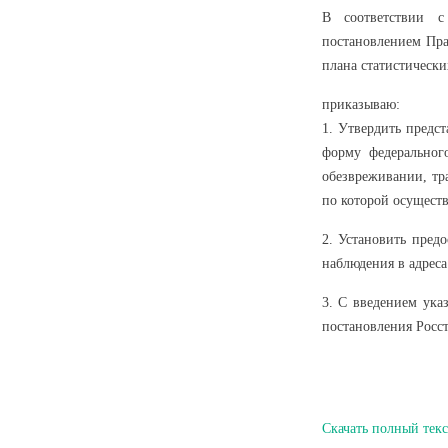
В соответствии с
постановлением Пра
плана статистически
приказываю:
1. Утвердить предс
форму федеральног
обезвреживании, тр
по которой осуществл
2. Установить пред
наблюдения в адреса
3. С введением ука
постановления Росста
Скачать полный текс