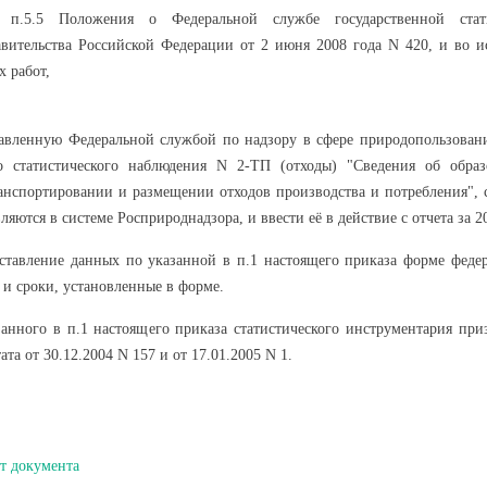
 п.5.5 Положения о Федеральной службе государственной стати
вительства Российской Федерации от 2 июня 2008 года N 420, и во и
х работ,
тавленную Федеральной службой по надзору в сфере природопользован
о статистического наблюдения N 2-ТП (отходы) "Сведения об образ
анспортировании и размещении отходов производства и потребления", 
яются в системе Росприроднадзора, и ввести её в действие с отчета за 2
оставление данных по указанной в п.1 настоящего приказа форме федер
 и сроки, установленные в форме.
занного в п.1 настоящего приказа статистического инструментария пр
та от 30.12.2004 N 157 и от 17.01.2005 N 1.
т документа