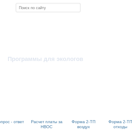
Программы для экологов
прос - ответ
Расчет платы за
Форма 2-ТП
Форма 2-Т
НВОС
воздух
отходы