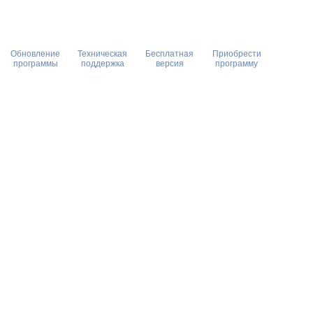
Обновление
Техническая
Бесплатная
Приобрести
программы
поддержка
версия
программу
П
Экологическое
законодательство